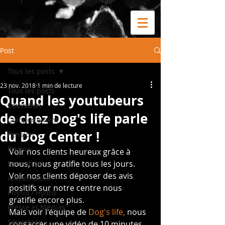
Post
Tous les posts
23 nov. 2018
1 min de lecture
Tous les posts
Quand les youtubeurs
Education
de chez Dog's life parle
Comportement
du Dog Center !
Pension
Piscine
Voir nos clients heureux grâce à 
nous, nous gratifie tous les jours.
Formation
Voir nos clients déposer des avis 
Alimentation
positifs sur notre centre nous 
Physio / Hydro
gratifie encore plus.
Presse et Médias
Mais voir l'équipe de 
Dog's life,
 nous 
Sauvetage
consacrer une vidéo de 10 minutes, 