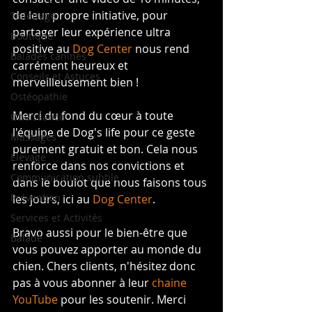
de leur propre initiative, pour 
Toilettage
partager leur expérience ultra 
Boutique
positive au 
Dog Center
 nous rend 
Balades canines
carrément heureux et 
Conseils et Astuces
merveilleusement bien !
Ostéopathie
Merci du fond du cœur à toute 
Obéissance
l'équipe de Dog's life pour ce geste 
Massages
purement gratuit et bon. Cela nous 
Elevage
renforce dans nos convictions et 
Communication subtile
dans le boulot que nous faisons tous 
Prévention
les jours, ici au 
Dog Center
.
Services et Activités
Bravo aussi pour le bien-être que 
Balade
vous pouvez apporter au monde du 
chien. Chers clients, n'hésitez donc 
pas à vous abonner à leur 
chaine 
YouTube
 pour les soutenir. Merci