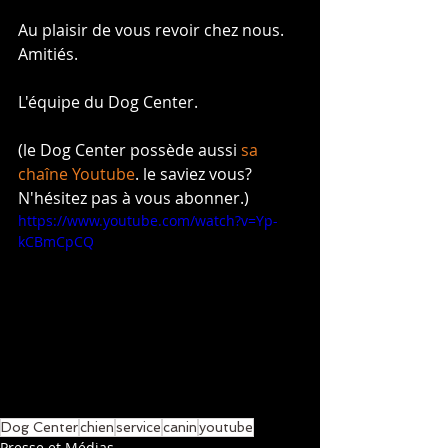
Au plaisir de vous revoir chez nous. 
Amitiés.
L'équipe du Dog Center.
(le Dog Center possède aussi 
sa 
chaîne Youtube
. le saviez vous? 
N'hésitez pas à vous abonner.)
https://www.youtube.com/watch?v=Yp-
kCBmCpCQ
Dog Center
chien
service
canin
youtube
Presse et Médias