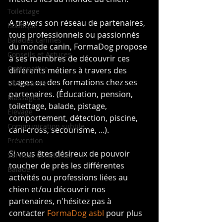
Toilettage
A travers son réseau de partenaires, 
Boutique
tous professionnels ou passionnés 
Balades canines
du monde canin, FormaDog propose 
Conseils et Astuces
à ses membres de découvrir ces 
Ostéopathie
différents métiers à travers des 
stages ou des formations chez ses 
Obéissance
partenaires. (Éducation, pension, 
Massages
toilettage, balade, pistage, 
Elevage
comportement, détection, piscine, 
Communication subtile
cani-cross, secourisme, ...).
Prévention
Si vous êtes désireux de pouvoir 
Services et Activités
toucher de près les différentes 
Balade
activités ou professions liées au 
chien et/ou découvrir nos 
partenaires, n'hésitez pas à 
contacter 
FormaDog asbl
 pour plus 