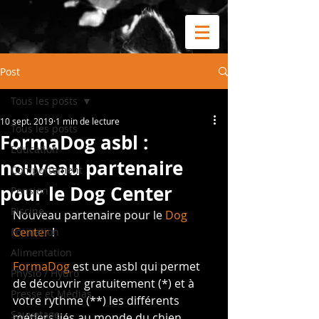
Post
Tous les posts
10 sept. 2019
1 min de lecture
Tous les posts
FormaDog asbl :
Education
nouveau partenaire
Comportement
pour le Dog Center
Pension
Piscine
Nouveau partenaire pour le 
Dog 
Center
 !
Formation
Alimentation
FormaDog
 est une asbl qui permet 
Physio / Hydro
de découvrir gratuitement (*) et à 
Presse et Médias
votre rythme (**) les différents 
Sauvetage
métiers liés au monde du chien. 