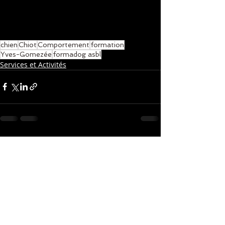
chien
Chiot
Comportement
formation
Yves-Gomezée
formadog asbl
Services et Activités
Posts récents
Voir tout