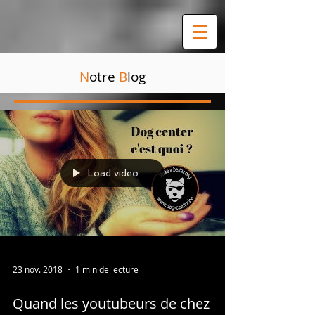
N
otre
B
log
Load video
23 nov. 2018
1 min de lecture
Quand les youtubeurs de chez