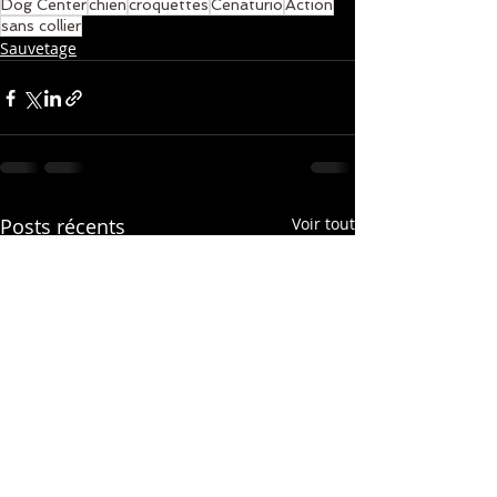
Dog Center
chien
croquettes
Cenaturio
Action
sans collier
Sauvetage
Posts récents
Voir tout