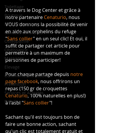
Toilettage
A travers le Dog Center et grâce à 
Boutique
notre partenaire 
Cenaturio
, nous 
Balades canines
VOUS donnons la possibilité de venir 
en aide aux orphelins du refuge 
Conseils et Astuces
"
Sans collier
" en un seul clic! Et oui, il 
Ostéopathie
suffit de partager cet article pour 
Obéissance
permettre à un maximum de 
Massages
personnes de participer!
Elevage
Pour chaque partage depuis 
notre 
Communication subtile
page facebook
, nous offrirons un 
Prévention
repas (150 gr de croquettes 
Services et Activités
Cenaturio
, 100% naturelles en plus!) 
Balade
à l'asbl "
Sans collier
"!
Sachant qu'il est toujours bon de 
faire une bonne action, sachant 
qu'un clic est totalement gratuit et 