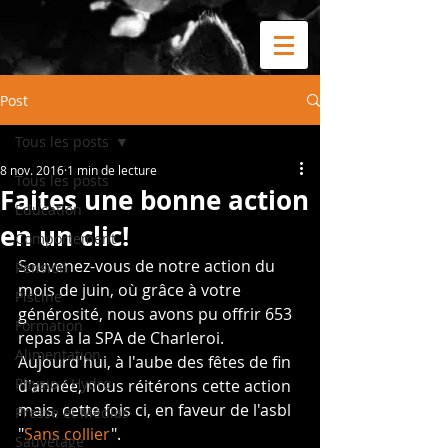
Post
Tous les posts
8 nov. 2016
1 min de lecture
Tous les posts
Faites une bonne action
Education
en un clic!
Comportement
Souvenez-vous de notre action du 
Pension
mois de juin, où grâce à votre 
Piscine
générosité, nous avons pu offrir 653 
Formation
repas à la SPA de Charleroi. 
Alimentation
Aujourd'hui, à l'aube des fêtes de fin 
Physio / Hydro
d'année, nous réitérons cette action 
mais, cette fois ci, en faveur de l'asbl 
Presse et Médias
"
Sans collier
".
Sauvetage