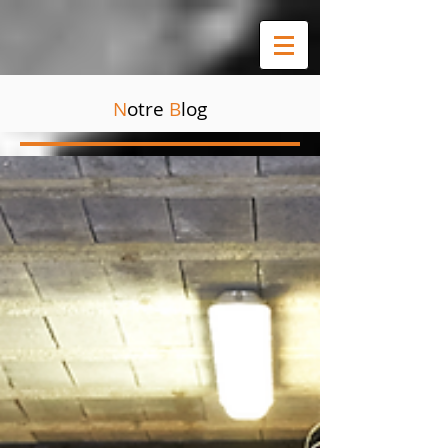
N
otre
B
log