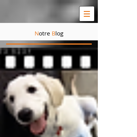
N
otre
B
log