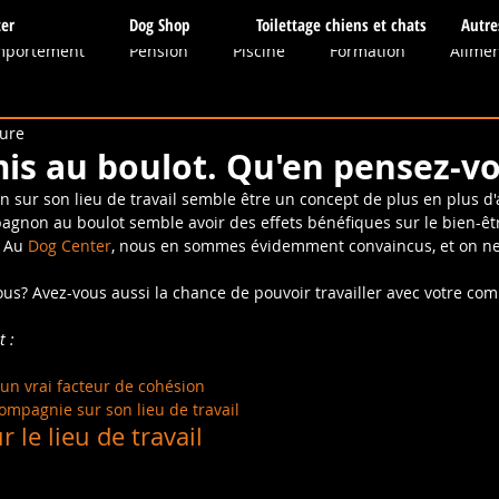
er
Dog Shop
Toilettage chiens et chats
Autre
mportement
Pension
Piscine
Formation
Alimen
ture
dias
Sauvetage
Toilettage
Boutique
Balades c
is au boulot. Qu'en pensez-v
 sur son lieu de travail semble être un concept de plus en plus d'ac
gnon au boulot semble avoir des effets bénéfiques sur le bien-êtr
thie
Obéissance
Massages
Elevage
Communica
 Au 
Dog Center
, nous en sommes évidemment convaincus, et on ne 
us? Avez-vous aussi la chance de pouvoir travailler avec votre c
tés
Balade
 : 
un vrai facteur de cohésion
mpagnie sur son lieu de travail 
 le lieu de travail