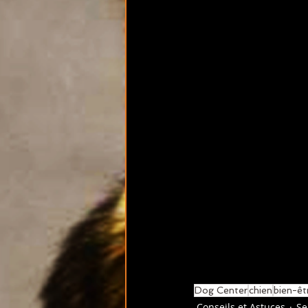
Dog Center
chien
bien-êt
Conseils et Astuces
Se