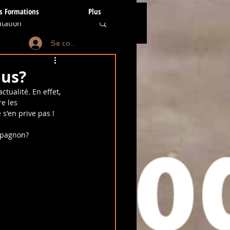
s Formations
Plus
tation
Se connecter
anines
ous?
tualité. En effet, 
e les 
tion subtile
s'en prive pas !
ompagnon?