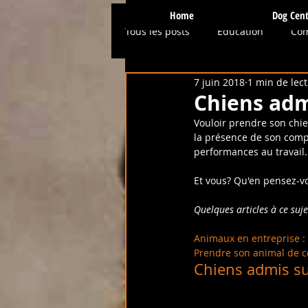
Home
Dog Cent
Tous les posts
Education
Co
7 juin 2018
1 min de lec
Physio / Hydro
Presse et Mé
Chiens adm
Vouloir prendre son chien
la présence de son compa
Conseils et Astuces
Ostéopa
performances au travail.
Et vous? Qu'en pensez-vo
Prévention
Services et Activi
Quelques articles à ce sujet
Animaux en entreprise : 
Prendre son animal de co
Chiens admis sur