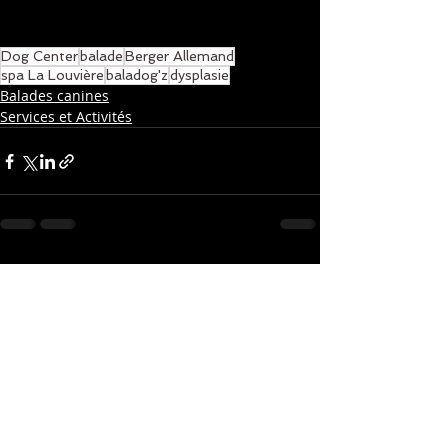
Dog Center
balade
Berger Allemand
spa La Louvière
baladog'z
dysplasie
Balades canines
Services et Activités
Posts récents
Voir tout