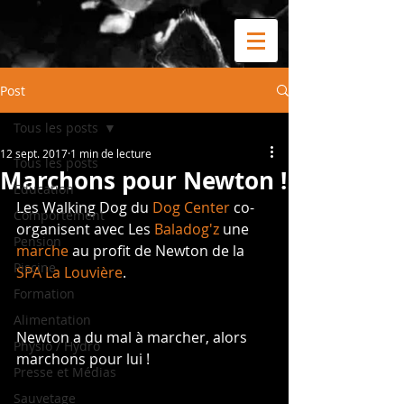
Post
Tous les posts
12 sept. 2017
1 min de lecture
Tous les posts
Marchons pour Newton !
Education
Les Walking Dog du 
Dog Center
 co-
Comportement
organisent avec Les 
Baladog'z
 une 
Pension
marche
 au profit de Newton de la 
Piscine
SPA La Louvière
.
Formation
Alimentation
Newton a du mal à marcher, alors 
Physio / Hydro
marchons pour lui !
Presse et Médias
Sauvetage