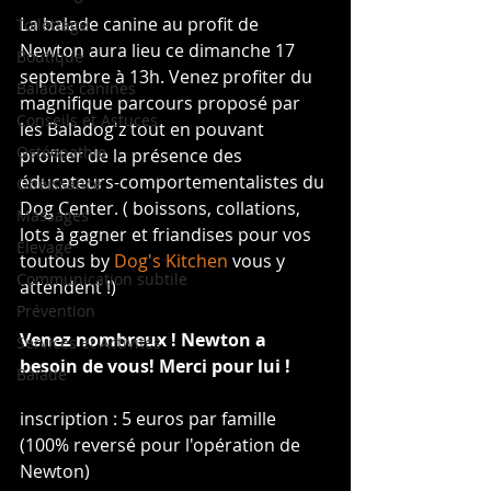
La balade canine au profit de 
Toilettage
Newton aura lieu ce dimanche 17 
Boutique
septembre à 13h. Venez profiter du 
Balades canines
magnifique parcours proposé par 
Conseils et Astuces
les Baladog'z tout en pouvant 
Ostéopathie
profiter de la présence des 
éducateurs-comportementalistes du 
Obéissance
Dog Center. ( boissons, collations, 
Massages
lots à gagner et friandises pour vos 
Elevage
toutous by 
Dog's Kitchen
 vous y 
Communication subtile
attendent !)
Prévention
Venez nombreux ! Newton a 
Services et Activités
besoin de vous! Merci pour lui !
Balade
inscription : 5 euros par famille 
(100% reversé pour l'opération de 
Newton)