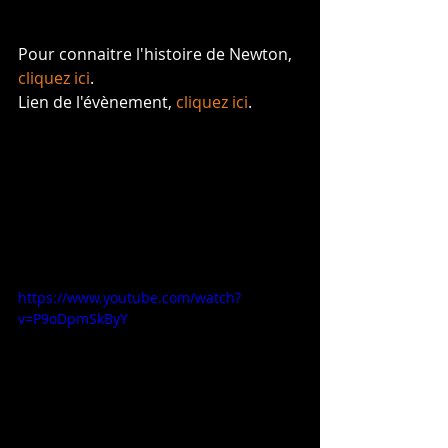
Pour connaitre l'histoire de Newton, 
cliquez ici
.
Lien de l'évènement, 
cliquez ici
.
https://www.youtube.com/watch?
v=P9oDpmSkByY