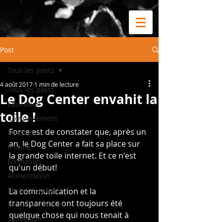
Post
Tous les posts
4 août 2017
1 min de lecture
Tous les posts
Le Dog Center envahit la
Education
toile !
Comportement
Force est de constater que, après un 
Pension
an, le Dog Center a fait sa place sur 
Piscine
la grande toile internet. Et ce n'est 
Formation
qu'un début!
Alimentation
Physio / Hydro
La communication et la 
transparence ont toujours été 
Presse et Médias
quelque chose qui nous tenait à 
Sauvetage