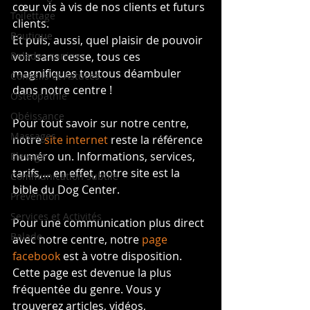
cœur vis à vis de nos clients et futurs 
Toilettage
clients.
Boutique
Et puis, aussi, quel plaisir de pouvoir 
Balades canines
voir sans cesse, tous ces 
magnifiques toutous déambuler 
Conseils et Astuces
dans notre centre !
Ostéopathie
Obéissance
Pour tout savoir sur notre centre, 
Massages
notre 
site internet
 reste la référence 
numéro un. Informations, services, 
Elevage
tarifs,... en effet, notre site est la 
Communication subtile
bible du Dog Center.
Prévention
Services et Activités
Pour une communication plus direct 
Balade
avec notre centre, notre 
page 
facebook
 est à votre disposition. 
Cette page est devenue la plus 
fréquentée du genre. Vous y 
trouverez articles, vidéos, 