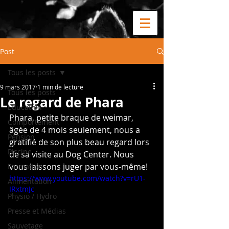
Post
Tous les posts
9 mars 2017
1 min de lecture
Tous les posts
Le regard de Phara
Education
Phara, petite braque de weimar, 
Comportement
âgée de 4 mois seulement, nous a 
Pension
gratifié de son plus beau regard lors 
Piscine
de sa visite au Dog Center. Nous 
vous laissons juger par vous-même!
Formation
https://www.youtube.com/watch?v=rU1-
Alimentation
IRxtmJc
Physio / Hydro
Presse et Médias
Sauvetage