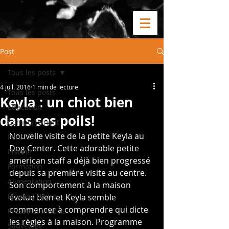
Post
Tous les posts
4 juil. 2016
1 min de lecture
Tous les posts
Keyla : un chiot bien
Education
dans ses poils!
Comportement
Nouvelle visite de la petite Keyla au 
Pension
Dog Center. Cette adorable petite 
Piscine
american staff a déjà bien progressé 
Formation
depuis sa première visite au centre. 
Alimentation
Son comportement à la maison 
Physio / Hydro
évolue bien et Keyla semble 
commencer à comprendre qui dicte 
Presse et Médias
les règles à la maison. Programme 
Sauvetage