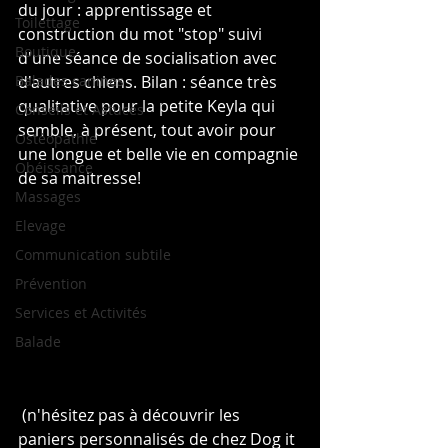
du jour : apprentissage et 
Toilettage
construction du mot "stop" suivi 
Boutique
d'une séance de socialisation avec 
Balades canines
d'autres chiens. Bilan : séance très 
qualitative pour la petite Keyla qui 
Conseils et Astuces
semble, à présent, tout avoir pour 
Ostéopathie
une longue et belle vie en compagnie 
Obéissance
de sa maitresse!
Massages
Elevage
Communication subtile
Prévention
Services et Activités
Balade
 (n'hésitez pas à découvrir les 
paniers personnalisés de chez Dog it 