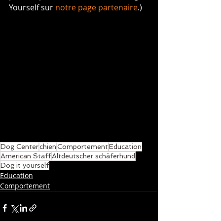
Yourself sur 
notre page partenaire
.)
Dog Center
chien
Comportement
Education
American Staff
Altdeutscher schäferhund
Dog it yourself
Education
Comportement