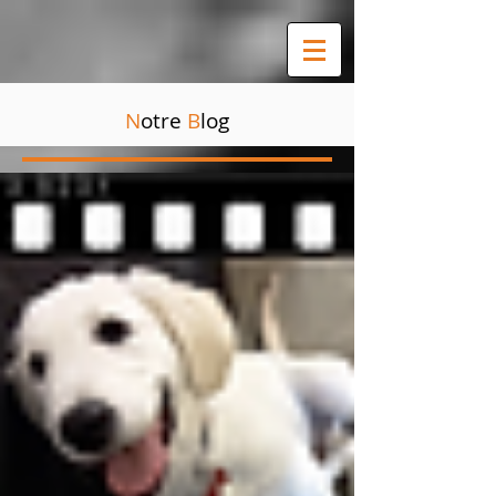
N
otre
B
log