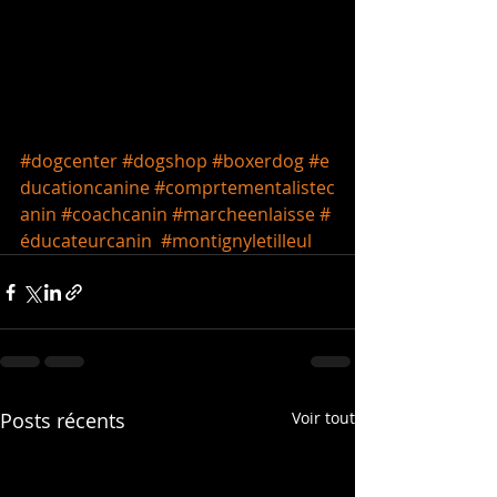
#dogcenter
#dogshop
#boxerdog
#e
ducationcanine
#comprtementalistec
anin
#coachcanin
#marcheenlaisse
#
éducateurcanin
#montignyletilleul
Posts récents
Voir tout