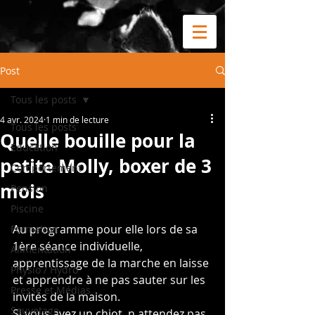
Post
Tous les posts
4 avr. 2024
1 min de lecture
Tous les posts
Quelle bouille pour la
Education
petite Molly, boxer de 3
Comportement
mois
Pension
Piscine
Au programme pour elle lors de sa 
Formation
1ère séance individuelle, 
Alimentation
apprentissage de la marche en laisse 
Physio / Hydro
et apprendre à ne pas sauter sur les 
Presse et Médias
invités de la maison.
Sauvetage
Si vous avez un chiot, n attendez pas 