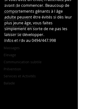
avant de commencer. Beaucoup de 
Toilettage
comportements gênants à l âge 
Boutique
adulte peuvent être évités si dès leur 
Balades canines
plus jeune âge, vous faites 
Conseils et Astuces
simplement en sorte de ne pas les 
Ostéopathie
laisser se développer.
Infos et rdv au 0494/447.998
Obéissance
Massages
Elevage
Communication subtile
Prévention
Services et Activités
Balade