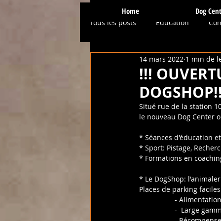
Home
Dog Cent
Tous les posts
Education
Co
14 mars 2022
1 min de l
Physio / Hydro
Presse et Mé
!!! OUVER
DOGSHOP!!
Conseils et Astuces
Ostéopa
Situé rue de la station 1
le nouveau Dog Center ouv
* Séances d'éducation et
Prévention
Services et Activi
* Sport: Pistage, Recherc
* Formations en coachin
* Le DogShop: l'animaleri
Places de parking faciles
                 
                 
                  - Ré