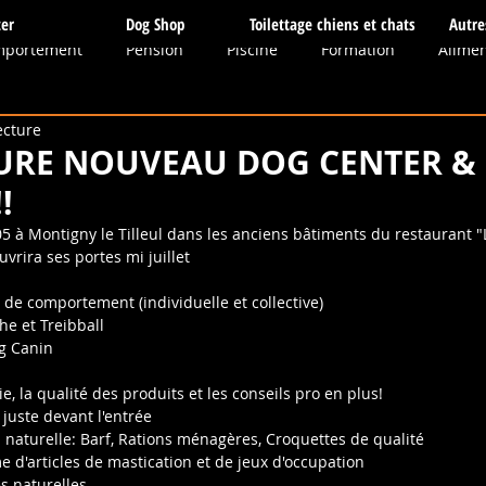
er
Dog Shop
Toilettage chiens et chats
Autre
mportement
Pension
Piscine
Formation
Alimen
ecture
dias
Sauvetage
Toilettage
Boutique
Balades c
TURE NOUVEAU DOG CENTER &
!
thie
Obéissance
Massages
Elevage
Communica
05 à Montigny le Tilleul dans les anciens bâtiments du restaurant "L
rira ses portes mi juillet 
 de comportement (individuelle et collective)
tés
Balade
he et Treibball
g Canin
e, la qualité des produits et les conseils pro en plus!
 juste devant l'entrée 
 - Alimentation naturelle: Barf, Rations ménagères, Croquettes de qualité
 -  Large gamme d'articles de mastication et de jeux d'occupation
compenses naturelles