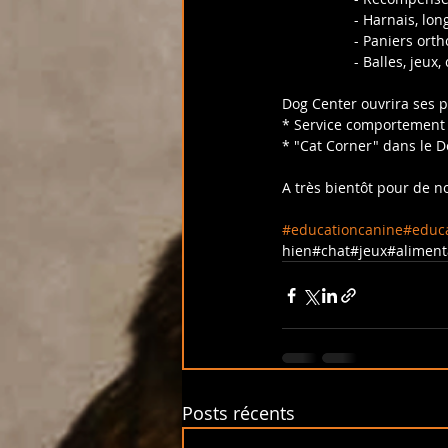
                  - H
                  - Pan
                  - Balles,
Dog Center ouvrira ses p
* Service comportement
* "Cat Corner" dans le 
A très bientôt pour de 
#educationcanine
#educa
hien#chat#jeux#aliment
Posts récents