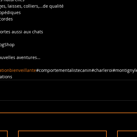
arnais, longes, laisses, colliers,...de qualité
iers orthopédiques
 jeux, cordes 
ortes aussi aux chats 
DogShop
nouvelles aventures…
tionbienveillante
#comportementalistecanin#charleroi#montignyl
ations