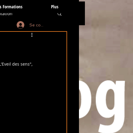
s Formations
Plus
tation
Se connecter
anines
tion subtile
'Eveil des sens", 