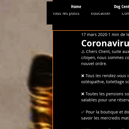
Home
Dog Cent
Tous les posts
Education
Co
17 mars 2020
1 min de l
Physio / Hydro
Presse et Mé
Coronaviru
⚠️ Chers Client, suite a
citoyen, nous sommes con
Conseils et Astuces
Ostéopa
nouvel ordre.
❌ Tous les rendez-vous i
ostéopathie, toilettage s
Prévention
Services et Activi
❌ Toutes les pensions s
valables pour une réserva
✅ Pour la boutique et d
savoir les mercredis mat