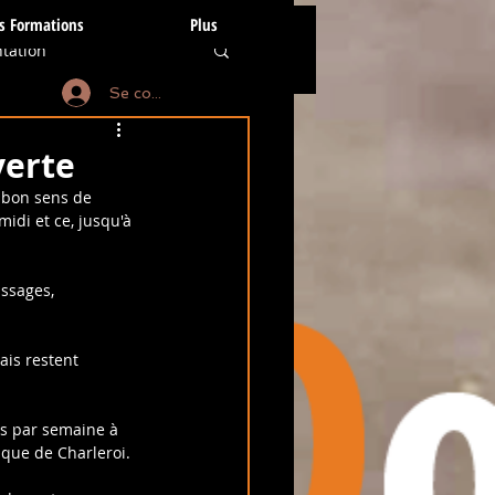
s Formations
Plus
tation
Se connecter
anines
verte
 bon sens de 
idi et ce, jusqu'à 
tion subtile
ssages, 
is restent 
s par semaine à 
ique de Charleroi.