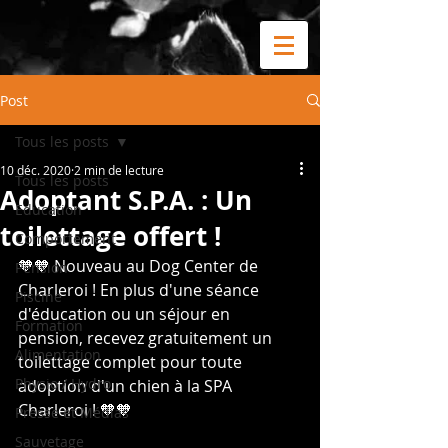
Post
Tous les posts
10 déc. 2020
2 min de lecture
Tous les posts
Adoptant S.P.A. : Un
Education
toilettage offert !
Comportement
🧡🧡 Nouveau au Dog Center de 
Pension
Charleroi ! En plus d'une séance 
Piscine
d'éducation ou un séjour en 
Formation
pension, recevez gratuitement un 
Alimentation
toilettage complet pour toute 
Physio / Hydro
adoption d'un chien à la SPA 
Charleroi ! 🧡🧡
Presse et Médias
Sauvetage