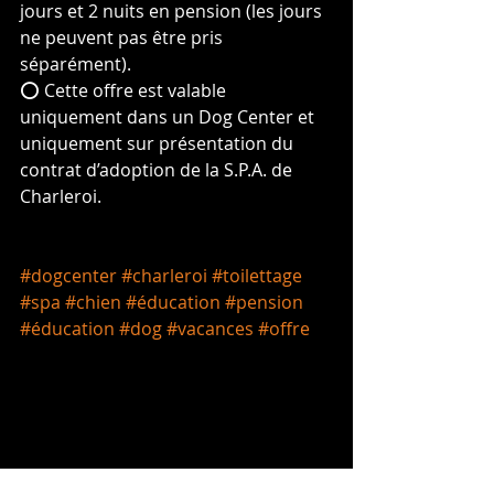
jours et 2 nuits en pension (les jours 
ne peuvent pas être pris 
séparément).
⭕️ Cette offre est valable 
uniquement dans un Dog Center et 
uniquement sur présentation du 
contrat d’adoption de la S.P.A. de 
Charleroi. 
#dogcenter
#charleroi
#toilettage
#spa
#chien
#éducation
#pension
#éducation
#dog
#vacances
#offre