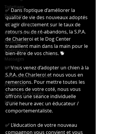
Toilettage
✅ Dans l’optique d’améliorer la 
Boutique
qualité de vie des nouveaux adoptés 
Balades canines
et agir directement sur le taux de 
retours ou de ré-abandons, la S.P.A. 
Conseils et Astuces
de Charleroi et le Dog Center 
Ostéopathie
travaillent main dans la main pour le 
Obéissance
bien-être de vos chiens. 🐕
Massages
✅ Vous venez d’adopter un chien à la 
Elevage
S.P.A. de Charleroi et nous vous en 
Communication subtile
remercions. Pour mettre toutes les 
Prévention
chances de votre coté, nous vous 
Services et Activités
offrons une séance individuelle 
Balade
d’une heure avec un éducateur / 
comportementaliste.
✅ L’éducation de votre nouveau 
compagnon vous convient et vous 