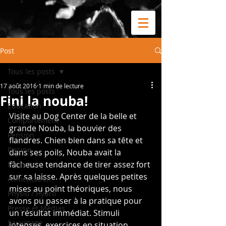
Post
Tous les posts
17 août 2016
1 min de lecture
Tous les posts
Fini la nouba!
Education
Visite au Dog Center de la belle et 
Comportement
grande Nouba, la bouvier des 
Pension
flandres. Chien bien dans sa tête et 
Piscine
dans ses poils, Nouba avait la 
fâcheuse tendance de tirer assez fort 
Formation
sur sa laisse. Après quelques petites 
Alimentation
mises au point théoriques, nous 
Physio / Hydro
avons pu passer à la pratique pour 
Presse et Médias
un résultat immédiat. Stimuli 
Sauvetage
intenses, exercices en situation 