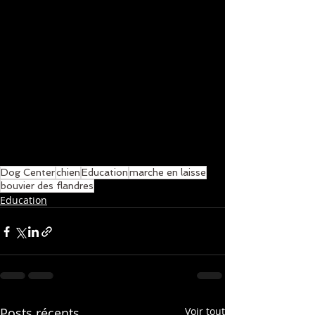
Dog Center
chien
Education
marche en laisse
bouvier des flandres
Education
Posts récents
Voir tout