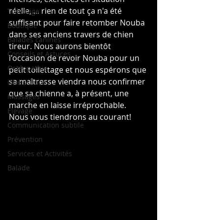
réelle, ... rien de tout ça n'a été 
Toilettage
suffisant pour faire retomber Nouba 
Boutique
dans ses anciens travers de chien 
Balades canines
tireur. Nous aurons bientôt 
Conseils et Astuces
l'occasion de revoir Nouba pour un 
Ostéopathie
petit toilettage et nous espérons que 
sa maîtresse viendra nous confirmer 
Obéissance
que sa chienne a, à présent, une 
Massages
marche en laisse irréprochable. 
Elevage
Nous vous tiendrons au courant!
Communication subtile
Prévention
Services et Activités
Balade