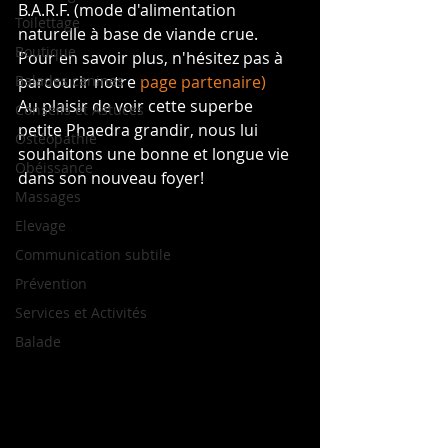
B.A.R.F. (mode d'alimentation 
Toilettage
naturelle à base de viande crue. 
Boutique
Pour en savoir plus, n'hésitez pas à 
Balades canines
parcourir notre 
page partenaire) 
Au plaisir de voir cette superbe 
Conseils et Astuces
petite Phaedra grandir, nous lui 
Ostéopathie
souhaitons une bonne et longue vie 
Obéissance
dans son nouveau foyer!
Massages
Elevage
Communication subtile
Prévention
Services et Activités
Balade