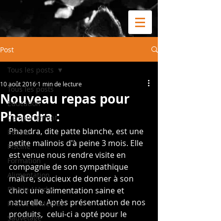
Post
Tous les posts
10 août 2016
1 min de lecture
Tous les posts
Nouveau repas pour
Education
Phaedra :
Comportement
Phaedra, dite patte blanche, est une 
Pension
petite malinois d'à peine 3 mois. Elle 
Piscine
est venue nous rendre visite en 
Formation
compagnie de son sympathique 
Alimentation
maître, soucieux de donner à son 
Physio / Hydro
chiot une alimentation saine et 
naturelle. Après présentation de nos 
Presse et Médias
produits,  celui-ci a opté pour le 
Sauvetage