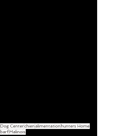
Dog Center
chien
alimentation
hunters Home
barf
Malinois