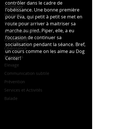
contrôler dans le cadre de 
Toilettage
l'obéissance. Une bonne première 
Boutique
pour Eva, qui petit à petit se met en 
Balades canines
route pour arriver à maitriser sa 
marche au pied. Piper, elle, a eu 
Conseils et Astuces
l'occasion de continuer sa 
Ostéopathie
socialisation pendant la séance. Bref, 
Obéissance
un cours comme on les aime au Dog 
Massages
Center!
Elevage
Communication subtile
Prévention
Services et Activités
Balade