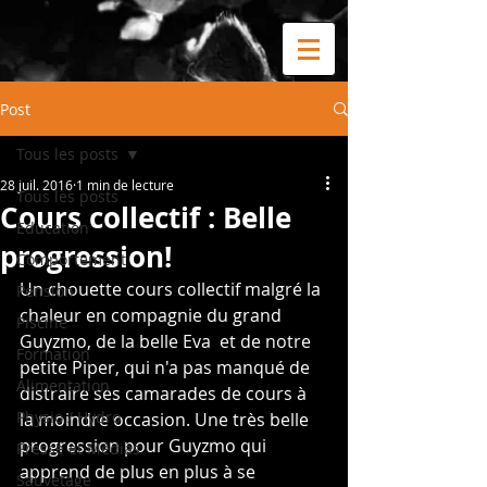
Post
Tous les posts
28 juil. 2016
1 min de lecture
Tous les posts
Cours collectif : Belle
Education
progression!
Comportement
Un chouette cours collectif malgré la 
Pension
chaleur en compagnie du grand 
Piscine
Guyzmo, de la belle Eva  et de notre 
Formation
petite Piper, qui n'a pas manqué de 
Alimentation
distraire ses camarades de cours à 
Physio / Hydro
la moindre occasion. Une très belle 
progression pour Guyzmo qui 
Presse et Médias
apprend de plus en plus à se 
Sauvetage