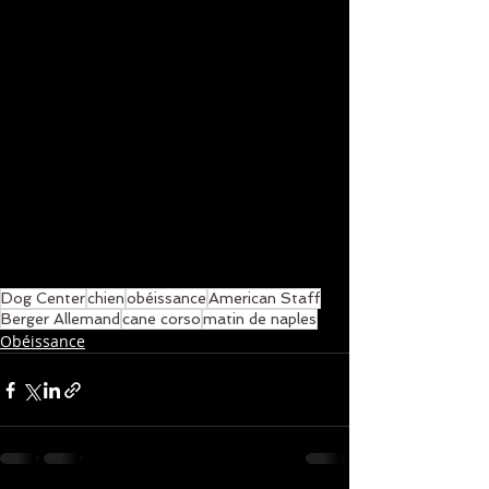
Dog Center
chien
obéissance
American Staff
Berger Allemand
cane corso
matin de naples
Obéissance