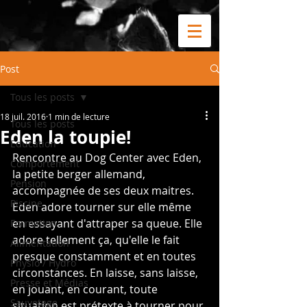
Post
Tous les posts
18 juil. 2016
1 min de lecture
Tous les posts
Eden la toupie!
Education
Rencontre au Dog Center avec Eden, 
Comportement
la petite berger allemand, 
Pension
accompagnée de ses deux maitres. 
Piscine
Eden adore tourner sur elle même 
en essayant d'attraper sa queue. Elle 
Formation
adore tellement ça, qu'elle le fait 
Alimentation
presque constamment et en toutes 
Physio / Hydro
circonstances. En laisse, sans laisse, 
Presse et Médias
en jouant, en courant, toute 
Sauvetage
situation est prétexte à tourner pour 