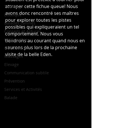
attraper cette fichue queue! Nous 
Toilettage
avons donc rencontré ses maîtres 
Boutique
pour explorer toutes les pistes 
Balades canines
possibles qui expliqueraient un tel 
Conseils et Astuces
comportement. Nous vous 
Ostéopathie
tiendrons au courant quand nous en 
saurons plus lors de la prochaine 
Obéissance
visite de la belle Eden.
Massages
Elevage
Communication subtile
Prévention
Services et Activités
Balade