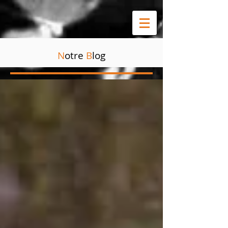
N
otre
B
log