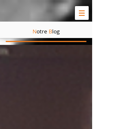
N
otre
B
log