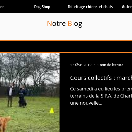
er
Dog Shop
Toilettage chiens et chats
Autre
N
otre
B
log
13 févr. 2019
1 min de lecture
Cours collectifs : march
Ce samedi a eu lieu les prem
terrains de la S.P.A. de Cha
une nouvelle...