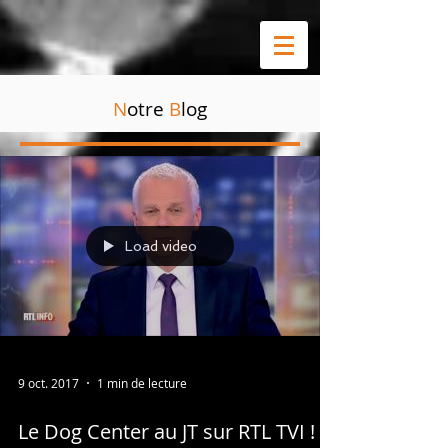
N
otre
B
log
Load video
9 oct. 2017
1 min de lecture
Le Dog Center au JT sur RTL TVI !