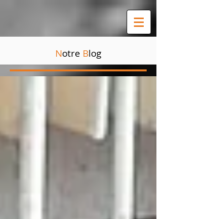
N
otre
B
log