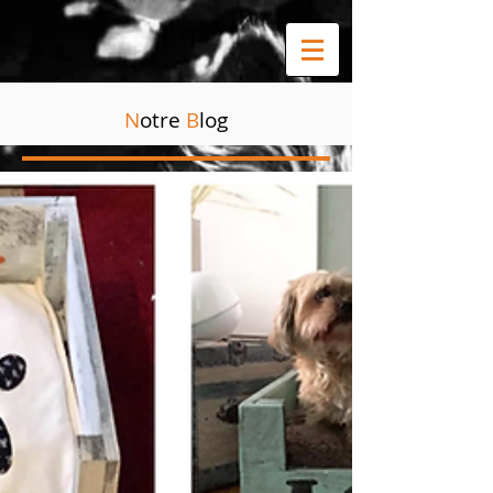
N
otre
B
log