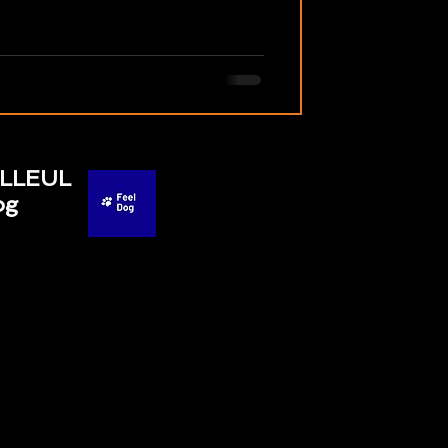
ILLEUL
og