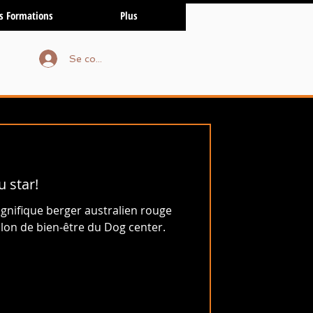
s Formations
Plus
Se connecter
u star!
gnifique berger australien rouge
salon de bien-être du Dog center.