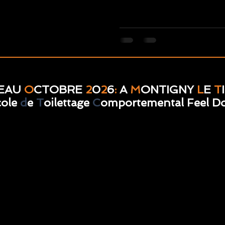
EAU
O
CTOBRE
2
0
2
6
:
A
M
ONTIGNY
L
E
T
cole
d
e
T
oilettage
C
omportemental Feel D