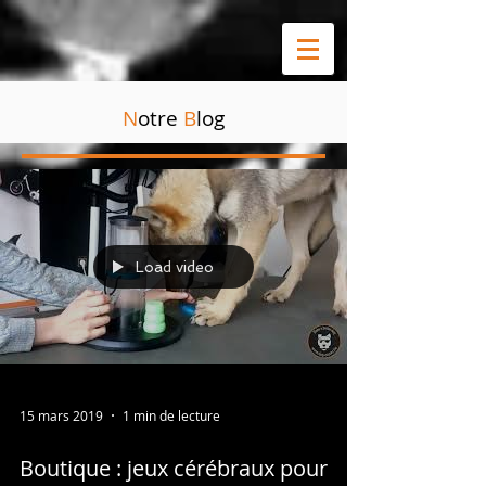
N
otre
B
log
Load video
15 mars 2019
1 min de lecture
Boutique : jeux cérébraux pour