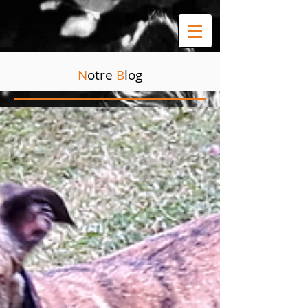
N
otre
B
log