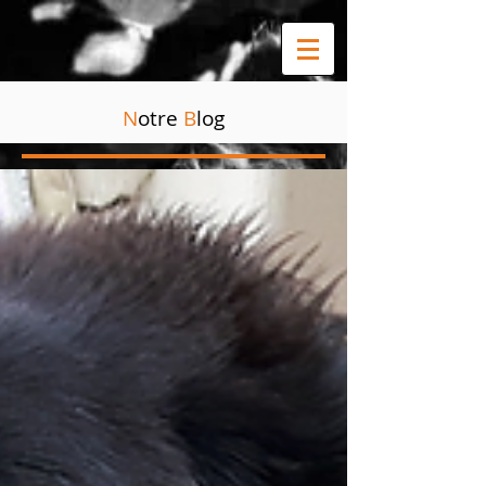
N
otre
B
log