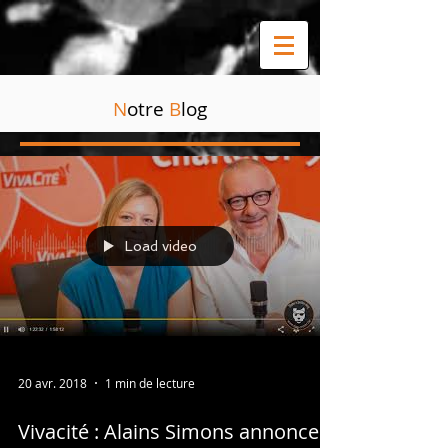
N
otre
B
log
Load video
20 avr. 2018
1 min de lecture
Vivacité : Alains Simons annonce