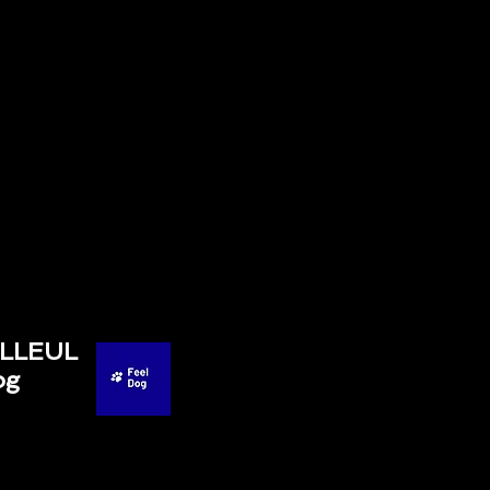
ILLEUL
og