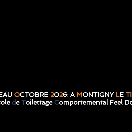
EAU
O
CTOBRE
2
0
2
6
:
A
M
ONTIGNY
L
E
T
cole
d
e
T
oilettage
C
omportemental Feel D