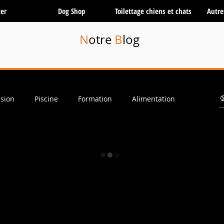
er
Dog Shop
Toilettage chiens et chats
Autre
N
otre
B
log
sion
Piscine
Formation
Alimentation
Toilettage
Boutique
Balades canines
e
Massages
Elevage
Communication subtile