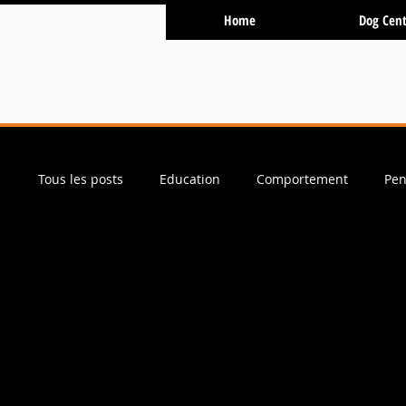
Home
Dog Cent
Tous les posts
Education
Comportement
Pen
Physio / Hydro
Presse et Médias
Sauvetage
Conseils et Astuces
Ostéopathie
Obéissanc
Prévention
Services et Activités
Balade