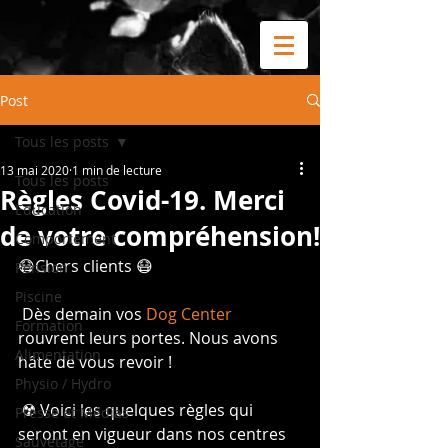
Post
Tous les posts
13 mai 2020
1 min de lecture
Tous les posts
Règles Covid-19. Merci
Education
de votre compréhension!
Comportement
😷Chers clients 😷
Pension
Piscine
 Dès demain vos 
Dog Center
Formation
rouvrent leurs portes. Nous avons 
Alimentation
hâte de vous revoir ! 
Physio / Hydro
 ☢️ Voici les quelques règles qui 
Presse et Médias
seront en vigueur dans nos centres 
Sauvetage