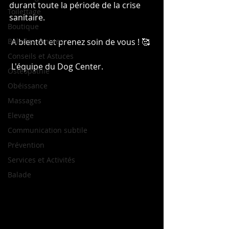
durant toute la période de la crise 
Toilettage
sanitaire. 
Boutique
Balades canines
 A bientôt et prenez soin de vous ! 🥰
Conseils et Astuces
 L'équipe du Dog Center.
Ostéopathie
Obéissance
Massages
Elevage
Communication subtile
Prévention
Services et Activités
Balade