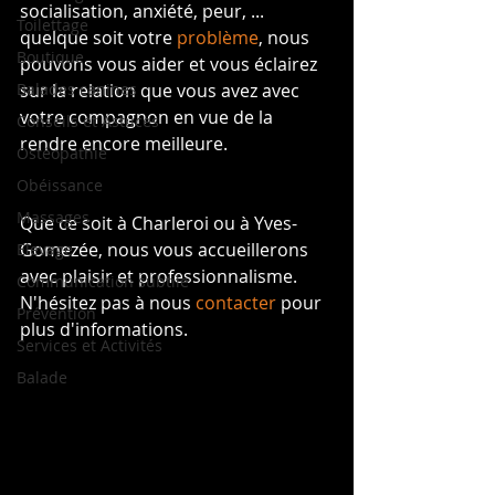
socialisation, anxiété, peur, ... 
Toilettage
quelque soit votre 
problème
, nous 
Boutique
pouvons vous aider et vous éclairez 
Balades canines
sur la relation que vous avez avec 
votre compagnon en vue de la 
Conseils et Astuces
rendre encore meilleure.
Ostéopathie
Obéissance
Massages
Que ce soit à Charleroi ou à Yves-
Gomezée, nous vous accueillerons 
Elevage
avec plaisir et professionnalisme. 
Communication subtile
N'hésitez pas à nous 
contacter
 pour 
Prévention
plus d'informations. 
Services et Activités
Balade