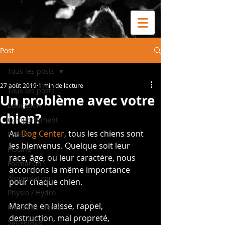
Post
Tous les posts
27 août 2019
1 min de lecture
Tous les posts
Un problème avec votre
Education
chien?
Comportement
Au 
Dog Center
, tous les chiens sont 
Pension
les bienvenus. Quelque soit leur 
Piscine
race, âge, ou leur caractère, nous 
Formation
accordons la même importance 
Alimentation
pour chaque chien.
Physio / Hydro
Marche en laisse, rappel, 
Presse et Médias
destruction, mal propreté, 
Sauvetage