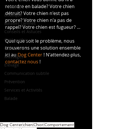
retordre en balade? Votre chien 
Toilettage
détruit? Votre chien n'est pas 
Boutique
propre? Votre chien n'a pas de 
Balades canines
rappel? Votre chien est fugueur? ...
Conseils et Astuces
Ostéopathie
Quel que soit le problème, nous 
trouverons une solution ensemble 
Obéissance
ici au 
Dog Center
 ! N'attendez-plus, 
Massages
contactez nous 
!
Elevage
Communication subtile
Prévention
Services et Activités
Balade
Dog Center
chien
Chiot
Comportement