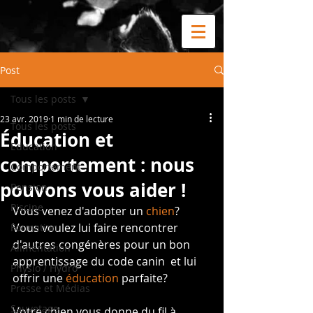
Post
Tous les posts
23 avr. 2019
1 min de lecture
Tous les posts
Éducation et
Education
comportement : nous
Comportement
pouvons vous aider !
Pension
Piscine
Vous venez d'adopter un 
chien
? 
Vous voulez lui faire rencontrer 
Formation
d'autres congénères pour un bon 
Alimentation
apprentissage du code canin  et lui 
Physio / Hydro
offrir une 
éducation
 parfaite?
Presse et Médias
Sauvetage
Votre chien vous donne du fil à 