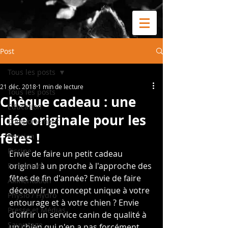
Post
Tous les posts
21 déc. 2018
1 min de lecture
Tous les posts
Chèque cadeau : une
Education
idée originale pour les
Comportement
fêtes !
Pension
Piscine
Envie de faire un petit cadeau 
original à un proche à l'approche des 
Formation
fêtes de fin d'année? Envie de faire 
Alimentation
découvrir un concept unique à votre 
Physio / Hydro
entourage et à votre chien ? Envie 
Presse et Médias
d'offrir un service canin de qualité à 
Sauvetage
un chien qui n'en a pas forcément 