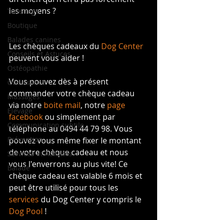
les moyens ?
Toilettage
Boutique
Balades canines
Les chèques cadeaux du 
Dog Center
Conseils et Astuces
peuvent vous aider !
Ostéopathie
Vous pouvez dès à présent 
Obéissance
commander votre chèque cadeau 
Massages
via notre 
boite mail
, notre 
page 
Elevage
facebook
 ou simplement par 
Communication subtile
téléphone au 0494 44 79 98. Vous 
Prévention
pouvez vous même fixer le montant 
de votre chèque cadeau et nous 
Services et Activités
vous l'enverrons au plus vite! Ce 
Balade
chèque cadeau est valable 6 mois et 
peut être utilisé pour tous les 
services 
du Dog Center y compris le 
Dog Pool 
!