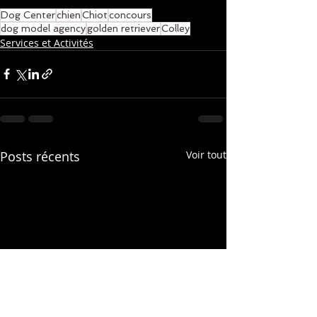
Dog Center
chien
Chiot
concours
dog model agency
golden retriever
Colley
Services et Activités
Posts récents
Voir tout