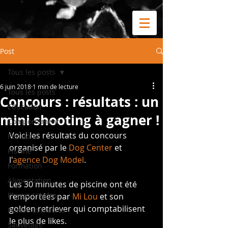
Post
Tous les posts
6 juin 2018
1 min de lecture
Tous les posts
Concours : résultats : un
Education
mini shooting à gagner !
Comportement
Voici les résultats du concours 
Pension
organisé par le 
Dog Center
 et 
Piscine
l'
agence Dog Model
.
Formation
Alimentation
Les 30 minutes de piscine ont été 
Physio / Hydro
remportées par 
Mi Lou
 et son 
golden retriever qui comptabilisent 
Presse et Médias
le plus de likes.
Sauvetage