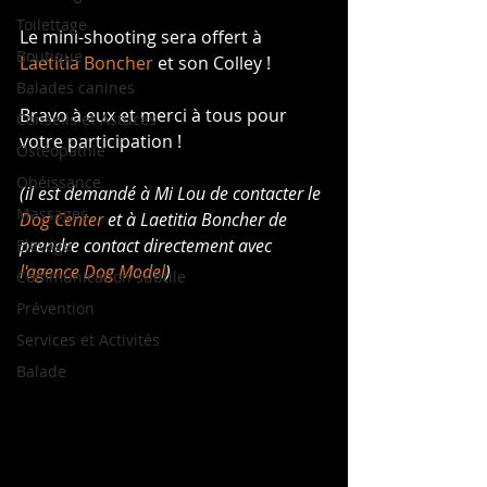
Toilettage
Le mini-shooting sera offert à 
Boutique
Laetitia Boncher
 et son Colley !
Balades canines
Bravo à eux et merci à tous pour 
Conseils et Astuces
votre participation !
Ostéopathie
Obéissance
(il est demandé à Mi Lou de contacter le 
Massages
Dog Center
 et à Laetitia Boncher de 
prendre contact directement avec 
Elevage
l'agence Dog Model
)
Communication subtile
Prévention
Services et Activités
Balade