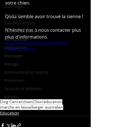
votre chien.
Toilettage
Boutique
Qoda semble avoir trouvé la sienne !
Balades canines
N'hésitez pas à nous contacter plus 
Conseils et Astuces
plus d'informations.
Ostéopathie
https://www.youtube.com/watch?
Obéissance
v=pWDt2TdblnA
Massages
Elevage
Communication subtile
Prévention
Services et Activités
Balade
Dog Center
chien
Chiot
éducation
marche en laisse
berger australien
Education