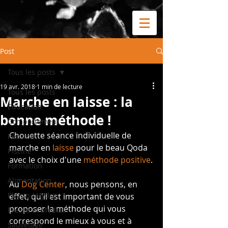
Post
Tous les posts
19 avr. 2018
1 min de lecture
Tous les posts
Marche en laisse : la
Education
bonne méthode !
Comportement
Chouette séance individuelle de 
Pension
marche en 
laisse
 pour le beau Qoda 
Piscine
avec le choix d'une 
méthode positive
.
Formation
Alimentation
Au 
Dog Center
, nous pensons, en 
Physio / Hydro
effet, qu'il est important de vous 
proposer la méthode qui vous 
Presse et Médias
correspond le mieux à vous et à 
Sauvetage