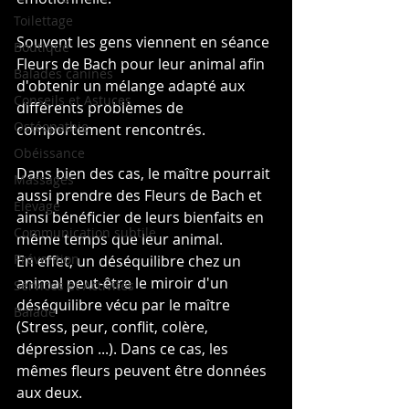
Toilettage
Souvent les gens viennent en séance 
Boutique
Fleurs de Bach pour leur animal afin 
Balades canines
d'obtenir un mélange adapté aux 
Conseils et Astuces
différents problèmes de 
Ostéopathie
comportement rencontrés.
Obéissance
Dans bien des cas, le maître pourrait 
Massages
aussi prendre des Fleurs de Bach et 
Elevage
ainsi bénéficier de leurs bienfaits en 
Communication subtile
même temps que leur animal.
Prévention
En effet, un déséquilibre chez un 
animal peut-être le miroir d'un 
Services et Activités
déséquilibre vécu par le maître 
Balade
(Stress, peur, conflit, colère, 
dépression ...). Dans ce cas, les 
mêmes fleurs peuvent être données 
aux deux.