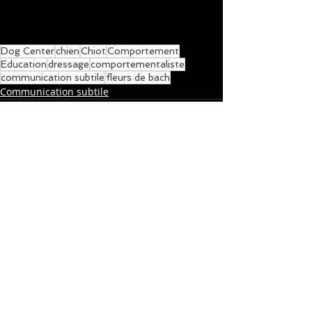
Dog Center
chien
Chiot
Comportement
Education
dressage
comportementaliste
communication subtile
fleurs de bach
Communication subtile
Posts récents
Voir tout