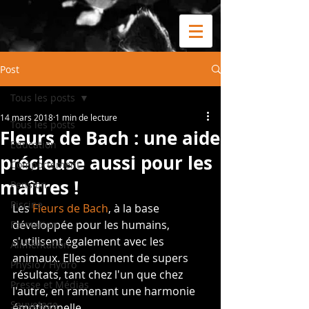
Post
Tous les posts
14 mars 2018
1 min de lecture
Tous les posts
Fleurs de Bach : une aide
Education
précieuse aussi pour les
Comportement
maîtres !
Pension
Piscine
Les 
Fleurs de Bach
, à la base 
développée pour les humains, 
Formation
s'utilisent également avec les 
Alimentation
animaux. Elles donnent de supers 
Physio / Hydro
résultats, tant chez l'un que chez 
Presse et Médias
l'autre, en ramenant une harmonie 
Sauvetage
émotionnelle.