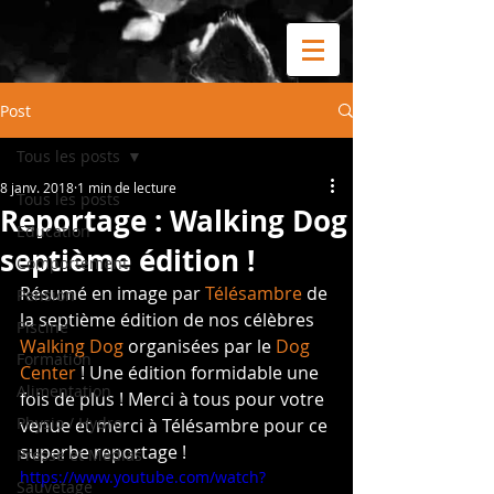
Post
Tous les posts
8 janv. 2018
1 min de lecture
Tous les posts
Reportage : Walking Dog
Education
septième édition !
Comportement
Résumé en image par 
Télésambre
 de 
Pension
la septième édition de nos célèbres 
Piscine
Walking Dog
 organisées par le 
Dog 
Formation
Center
 ! Une édition formidable une 
Alimentation
fois de plus ! Merci à tous pour votre 
Physio / Hydro
venue et merci à Télésambre pour ce 
superbe reportage !
Presse et Médias
https://www.youtube.com/watch?
Sauvetage