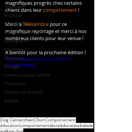
magnifiques progrès chez certains 
Toilettage
chiens dans leur 
comportement
 !
Boutique
Balades canines
Merci à 
Télésambre
 pour ce 
magnifique reportage et merci à nos 
Conseils et Astuces
nombreux clients pour leur venue !
Ostéopathie
Obéissance
A bientôt pour la prochaine édition !
Massages
https://www.youtube.com/watch?
v=VvHsBlSz6NQ
Elevage
Communication subtile
Prévention
Services et Activités
Balade
Dog Center
chien
Chiot
Comportement
éducation
comportementaliste
éducateur
balade
walking dog