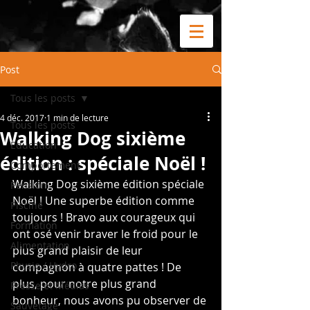
Post
Tous les posts
4 déc. 2017
1 min de lecture
Tous les posts
Walking Dog sixième
Education
édition : spéciale Noël !
Comportement
Walking Dog sixième édition spéciale 
Pension
Noël ! Une superbe édition comme 
Piscine
toujours ! Bravo aux courageux qui 
Formation
ont osé venir braver le froid pour le 
Alimentation
plus grand plaisir de leur 
Physio / Hydro
compagnon à quatre pattes ! De 
plus, pour notre plus grand 
Presse et Médias
bonheur, nous avons pu observer de 
Sauvetage