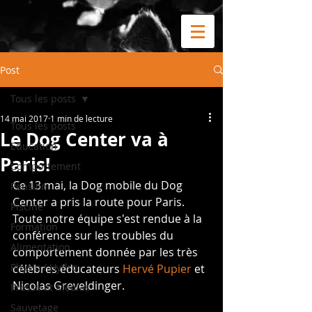
Post
Tous les posts
14 mai 2017
1 min de lecture
Tous les posts
Le Dog Center va à
Education
Paris!
Comportement
Ce 13 mai, la Dog mobile du Dog 
Pension
Center a pris la route pour Paris. 
Piscine
Toute notre équipe s'est rendue à la 
Formation
conférence sur les troubles du 
Alimentation
comportement donnée par les très 
Physio / Hydro
célèbres éducateurs 
Hervé Pupier
 et 
Nicolas Greveldinger.
Presse et Médias
Sauvetage