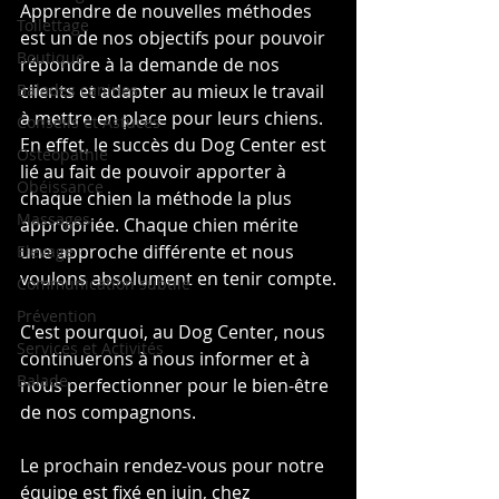
Apprendre de nouvelles méthodes 
Toilettage
est un de nos objectifs pour pouvoir 
Boutique
répondre à la demande de nos 
Balades canines
clients et adapter au mieux le travail 
à mettre en place pour leurs chiens. 
Conseils et Astuces
En effet, le succès du Dog Center est 
Ostéopathie
lié au fait de pouvoir apporter à 
Obéissance
chaque chien la méthode la plus 
Massages
appropriée. Chaque chien mérite 
une approche différente et nous 
Elevage
voulons absolument en tenir compte.
Communication subtile
Prévention
C'est pourquoi, au Dog Center, nous 
Services et Activités
continuerons à nous informer et à 
Balade
nous perfectionner pour le bien-être 
de nos compagnons.
Le prochain rendez-vous pour notre 
équipe est fixé en juin, chez 