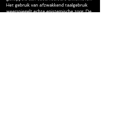
Het gebruik van afzwakkend taalgebruik 
weerspiegelt echte epistemische zorg. De 
website biedt meer gedetailleerde 
contextuele informatie over het 
probleem. Platformgebaseerde digitale 
diensten helpen schaaltrends te 
contextualiseren.