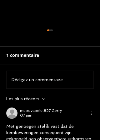
1 commentaire
Promo : votre premier
Un problème a
Rédigez un commentaire...
cours collectif chiot
votre chien?
gratuit !
Les plus récents
mepovapelut827 Gerry
07 juin
Met genoegen stel ik vast dat de 
kernbeweringen consequent zijn 
gekoppeld aan observeerbare uitkomsten. 