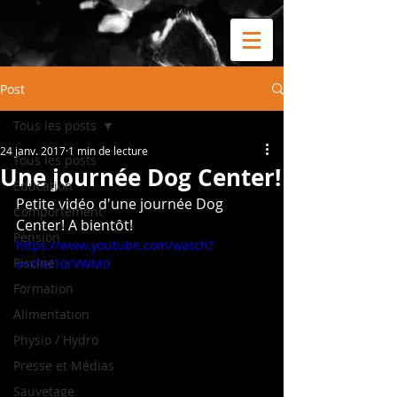
Post
Tous les posts
24 janv. 2017
1 min de lecture
Tous les posts
Une journée Dog Center!
Education
Petite vidéo d'une journée Dog 
Comportement
Center! A bientôt!
Pension
https://www.youtube.com/watch?
Piscine
v=xPeI10rVWM0
Formation
Alimentation
Physio / Hydro
Presse et Médias
Sauvetage