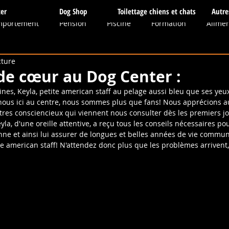
er
Dog Shop
Toilettage chiens et chats
Autre
mportement
Pension
Piscine
Formation
Alimen
cture
dias
Sauvetage
Toilettage
Boutique
Balades c
de cœur au Dog Center :
nes, Keyla, petite american staff au pelage aussi bleu que ses yeux
, nous ici au centre, nous sommes plus que fans! Nous apprécions a
thie
Obéissance
Massages
Elevage
Communica
tres consciencieux qui viennent nous consulter dès les premiers jou
yla, d'une oreille attentive, a reçu tous les conseils nécessaires po
enne et ainsi lui assurer de longues et belles années de vie comm
e american staff! N'attendez donc plus que les problèmes arrivent
tés
Balade