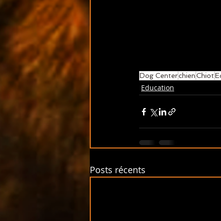
Dog Center
chien
Chiot
E
Education
Posts récents