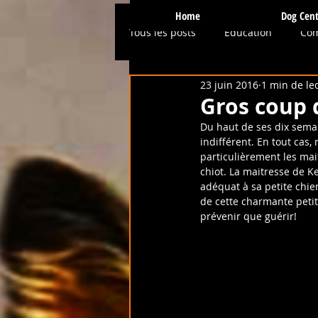
Home
Dog Cent
Tous les posts
Education
Co
23 juin 2016
1 min de le
Physio / Hydro
Presse et Mé
Gros coup 
Du haut de ses dix semai
indifférent. En tout cas
Conseils et Astuces
Ostéopa
particulièrement les mai
chiot. La maitresse de Ke
adéquat à sa petite chi
de cette charmante petit
Prévention
Services et Activi
prévenir que guérir!