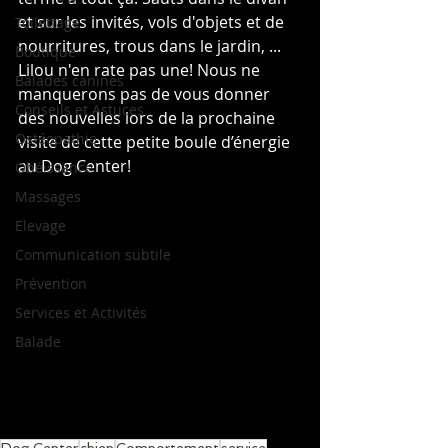
et sur les invités, vols d'objets et de 
Toilettage
nourritures, trous dans le jardin, ... 
Boutique
Lilou n'en rate pas une! Nous ne 
Balades canines
manquerons pas de vous donner 
Conseils et Astuces
des nouvelles lors de la prochaine 
Ostéopathie
visite de cette petite boule d’énergie 
au Dog Center!
Obéissance
Massages
Elevage
Communication subtile
Prévention
Services et Activités
Balade