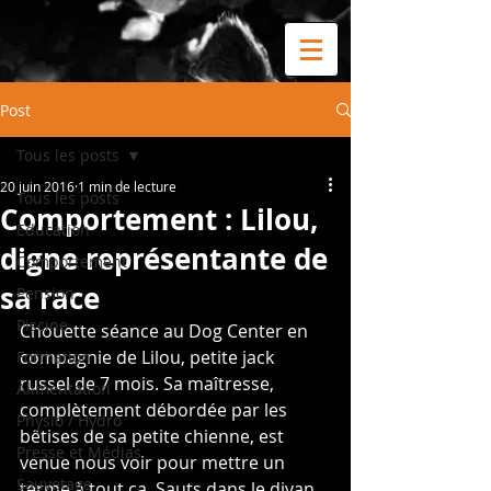
Post
Tous les posts
20 juin 2016
1 min de lecture
Tous les posts
Comportement : Lilou,
Education
digne représentante de
Comportement
sa race
Pension
Piscine
Chouette séance au Dog Center en 
compagnie de Lilou, petite jack 
Formation
russel de 7 mois. Sa maîtresse, 
Alimentation
complètement débordée par les 
Physio / Hydro
bêtises de sa petite chienne, est 
Presse et Médias
venue nous voir pour mettre un 
Sauvetage
terme à tout ça. Sauts dans le divan 