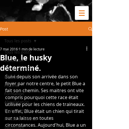
Post
Tous les posts
7 mai 2016
1 min de lecture
Tous les posts
Blue, le husky
Education
déterminé.
Comportement
Suivi depuis son arrivée dans son 
Pension
foyer par notre centre, le petit Blue a 
Piscine
fait son chemin. Ses maitres ont vite 
Formation
compris pourquoi cette race était 
Alimentation
utilisée pour les chiens de traineaux. 
Physio / Hydro
En effet, Blue était un chien qui tirait 
sur sa laisse en toutes 
Presse et Médias
circonstances. Aujourd'hui, Blue a un 
Sauvetage