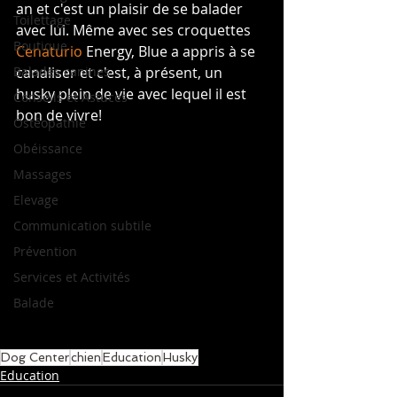
an et c'est un plaisir de se balader 
Toilettage
avec lui. Même avec ses croquettes 
Boutique
Cenaturio
 Energy, Blue a appris à se 
Balades canines
canaliser et c'est, à présent, un 
husky plein de vie avec lequel il est 
Conseils et Astuces
bon de vivre!
Ostéopathie
Obéissance
Massages
Elevage
Communication subtile
Prévention
Services et Activités
Balade
Dog Center
chien
Education
Husky
Education